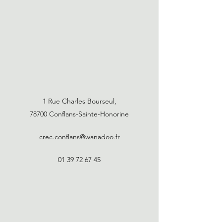
1 Rue Charles Bourseul,
78700 Conflans-Sainte-Honorine
crec.conflans@wanadoo.fr
01 39 72 67 45