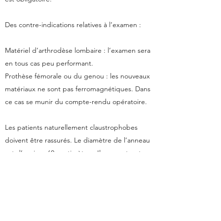
Des contre-indications relatives à l’examen :
Matériel d’arthrodèse lombaire : l’examen sera
en tous cas peu performant.
Prothèse fémorale ou du genou : les nouveaux
matériaux ne sont pas ferromagnétiques. Dans
ce cas se munir du compte-rendu opératoire.
Les patients naturellement claustrophobes
doivent être rassurés. Le diamètre de l’anneau
est d’environ 60 centimètres. Ils ne rentrent
pas totalement à l’intérieur du tube. Ils ont
toujours la possibilité de communiquer avec le
personnel et le médecin. Le temps d’examen
d’un I.R.M est de l’ordre de 15 minutes
installation du patient comprise.